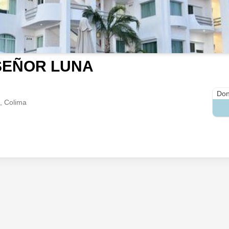
SEÑOR LUNA
Las 
Don
o, Colima