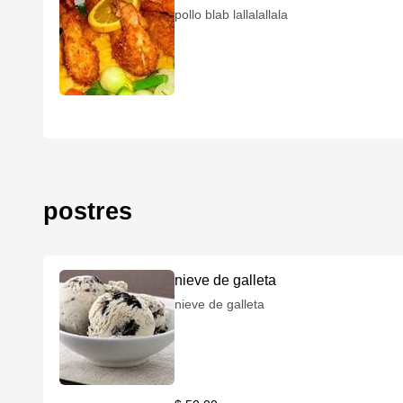
pollo blab lallalallala
postres
nieve de galleta
nieve de galleta