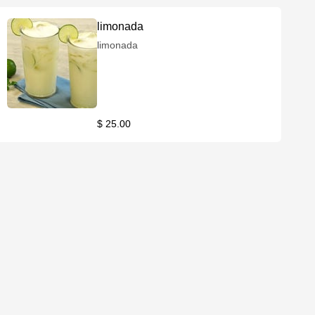
limonada
limonada
$ 25.00