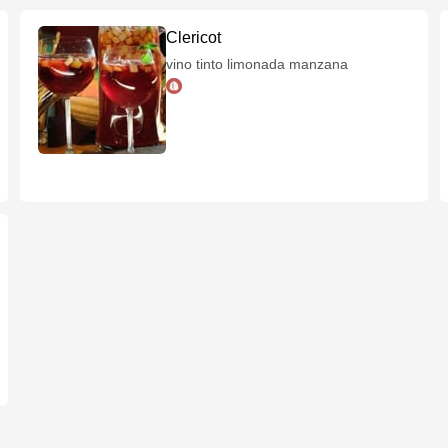
Clericot
vino tinto limonada manzana