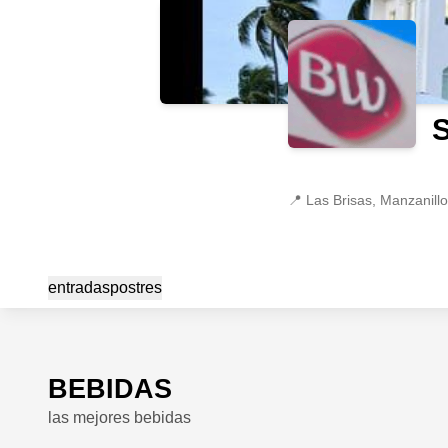
📍
Las Brisas, Manzanill
entradas
postres
BEBIDAS
las mejores bebidas