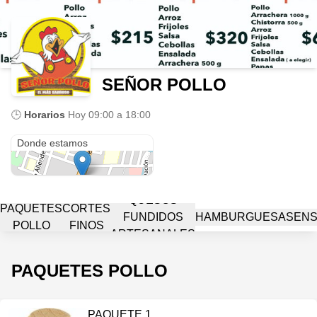
SEÑOR POLLO
🕒
Horarios
Hoy
09:00 a 18:00
Av. Juárez Nte. 9
Donde estamos
QUESOS
PAQUETES
CORTES
FUNDIDOS
HAMBURGUESAS
ENS
POLLO
FINOS
ARTESANALES
PAQUETES POLLO
PAQUETE 1