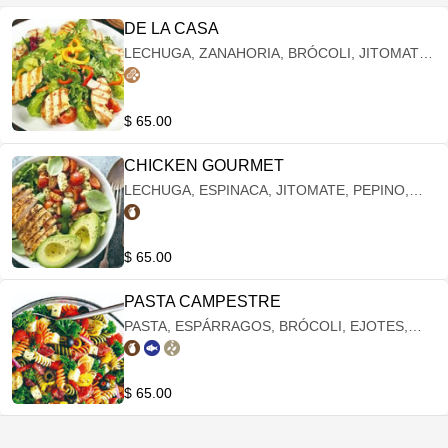
DE LA CASA
LECHUGA, ZANAHORIA, BRÓCOLI, JITOMATE,
PEPINO, JICAMA, CACAHUATE, POLLO AL
GRILL, GALLETAS SALMAS
$ 65.00
CHICKEN GOURMET
LECHUGA, ESPINACA, JITOMATE, PEPINO,
BRÓCOLI, AGUACATE, QUESO PANELA,
POLLO "BBQ, CHIPOTLE O ADOBO DE LA
CASA
$ 65.00
PASTA CAMPESTRE
PASTA, ESPÁRRAGOS, BRÓCOLI, EJOTES,
ZANAHORIA, QUESO MANCHEGO, ACEITE DE
OLIVA, LECHUGA, GIRASOL
$ 65.00