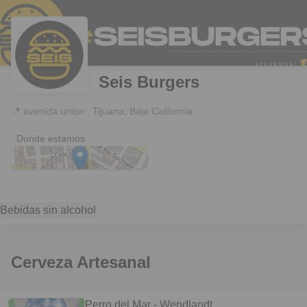
Seis Burgers
📍
avenida union , Tijuana, Baja California
avenida union
Donde estamos
Bebidas sin alcohol
Cerveza Artesanal
Perro del Mar - Wendlandt