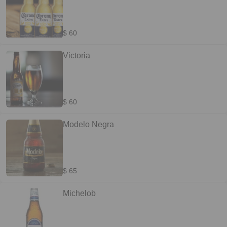
$ 60
Victoria
$ 60
Modelo Negra
$ 65
Michelob