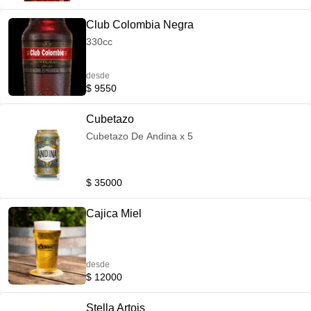
Club Colombia Negra
330cc
desde
$ 9550
Cubetazo
Cubetazo De Andina x 5
$ 35000
Cajica Miel
desde
$ 12000
Stella Artois