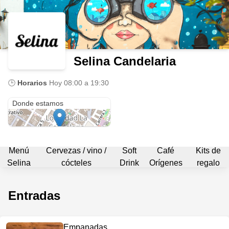
Selina Candelaria
🕒
Horarios
Hoy
08:00 a 19:30
Cl. 11 #3-43
Donde estamos
Menú
Cervezas / vino /
Soft
Café
Kits de
Selina
cócteles
Drink
Orígenes
regalo
Entradas
Empanadas