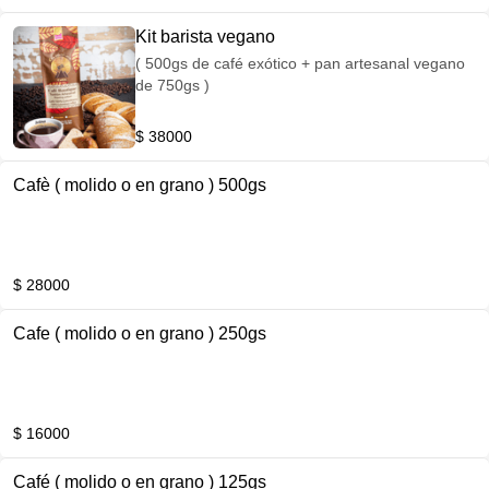
Candelaria.
Kit barista vegano
( 500gs de café exótico + pan artesanal vegano
de 750gs )
$ 38000
Cafè ( molido o en grano ) 500gs
$ 28000
Cafe ( molido o en grano ) 250gs
$ 16000
Café ( molido o en grano ) 125gs