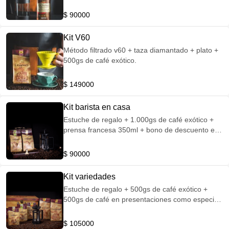
de cafe exótico.
$ 90000
Kit V60
Método filtrado v60 + taza diamantado + plato +
500gs de café exótico.
$ 149000
Kit barista en casa
Estuche de regalo + 1.000gs de café exótico +
prensa francesa 350ml + bono de descuento en
nuestras sedes de Selina Bogotá.
$ 90000
Kit variedades
Estuche de regalo + 500gs de café exótico +
500gs de café en presentaciones como especial
exótico y espresso + prensa francesa 350ml +
bono de descuento en nuestra sede Selina
$ 105000