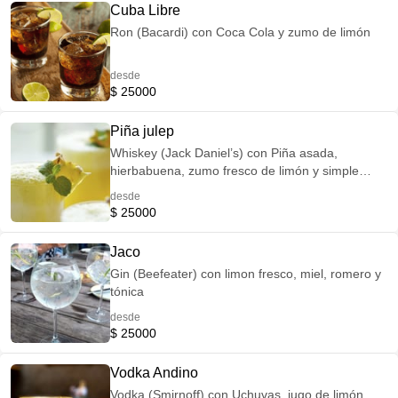
Cuba Libre
Ron (Bacardi) con Coca Cola y zumo de limón
desde
$ 25000
Piña julep
Whiskey (Jack Daniel’s) con Piña asada,
hierbabuena, zumo fresco de limón y simple
sirup
desde
$ 25000
Jaco
Gin (Beefeater) con limon fresco, miel, romero y
tónica
desde
$ 25000
Vodka Andino
Vodka (Smirnoff) con Uchuvas, jugo de limón