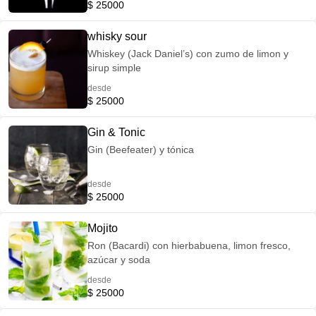
$ 25000
whisky sour
Whiskey (Jack Daniel’s) con zumo de limon y
sirup simple
desde
$ 25000
Gin & Tonic
Gin (Beefeater) y tónica
desde
$ 25000
Mojito
Ron (Bacardi) con hierbabuena, limon fresco,
azúcar y soda
desde
$ 25000