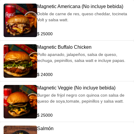
Magnetic Americana (No incluye bebida)
Doble de carne de res, queso cheddar, tocineta
Volt y salsa watt.
$ 25000
Magnetic Buffalo Chicken
Pollo apanado, jalapeños, salsa de queso,
lechuga, pepinillos, salsa watt e incluye papas.
$ 24000
Magnetic Veggie (No incluye bebida)
Burger de frijol negro con quinoa con salsa de
queso de soya,tomate, pepinillos y salsa watt.
$ 25000
Salmón