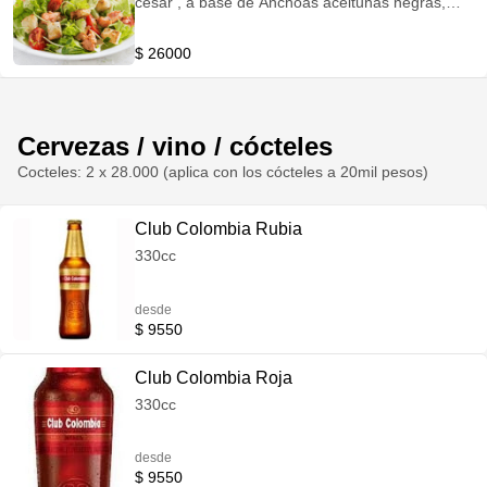
cesar , a base de Anchoas aceitunas negras,
tomate cherry, crutones de pan y queso
parmesano acompañado con un filete salmón a
$ 26000
la plancha (Imagen De Referencia)
Cervezas / vino / cócteles
Cocteles: 2 x 28.000 (aplica con los cócteles a 20mil pesos)
Club Colombia Rubia
330cc
desde
$ 9550
Club Colombia Roja
330cc
desde
$ 9550