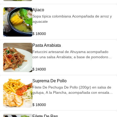
Ajiaco
Sopa típica colombiana Acompañada de arroz y
aguacate
$ 18000
Pasta Arrabiata
Fetuccini artesanal de Ahuyama acompañado
con una salsa Arrabiata; a base de pomodoro
con alcaparras y Pepperoncino (imagen de
referencia)
$ 24000
Suprema De Pollo
Filete De Pechuga De Pollo (200gr) en salsa de
gulupa, A la Plancha, acompañada con ensalada
de vegetales frescos y papa a la francesa
(imagen de referencia)
$ 18000
Filete De Res