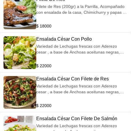
Filete de Res (200gr) a la Parrilla, Acompañado
con ensalada de la casa, Chimichurry y papas a
la francesa (Imagen de Referencia)
$ 18000
Ensalada César Con Pollo
Variedad de Lechugas frescas con Aderezo
cesar , a base de Anchoas aceitunas negras,
tomate cherry, crutones de pan y queso
parmesano acompañado con un filete de pollo
$ 22000
apañado a la plancha (Imagen de referencia)
Ensalada César Con Filete de Res
Variedad de Lechugas frescas con Aderezo
cesar , a base de Anchoas aceitunas negras,
tomate cherry, crutones de pan y queso
parmesano acompañado con un filete de Res a
$ 22000
la plancha (Imagen de Referencia)
Ensalada César Con Filete De Salmón
Variedad de Lechugas frescas con Aderezo