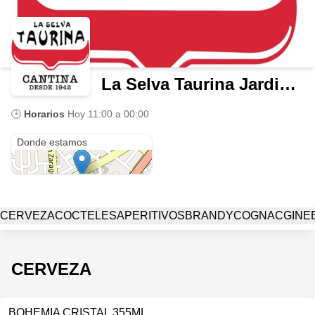
La Selva Taurina Jardines de la Hacienda
🕒
Horarios
Hoy
11:00 a 00:00
Selva Taurina Jardines de la Hacienda
Donde estamos
CERVEZA
COCTELES
APERITIVOS
BRANDY
COGNAC
GINE
CERVEZA
BOHEMIA CRISTAL 355ML