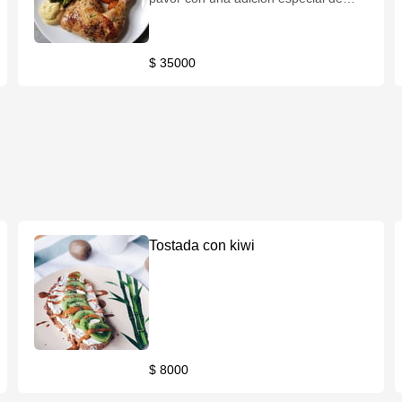
queso feta fundido
$ 35000
Tostada con kiwi
$ 8000