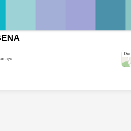
SENA
Los 
Don
tumayo