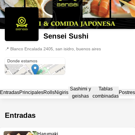
Sensei Sushi
📍
Blanco Encalada 2405, san isidro, buenos aires
Blanco Encalada 2405
Donde estamos
Sashimi y
Tablas
Entradas
Principales
Rolls
Nigiris
Postres
geishas
combinadas
Entradas
Harumaki