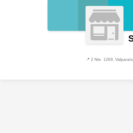
S
📍
2 Nte. 1269, Valparaís