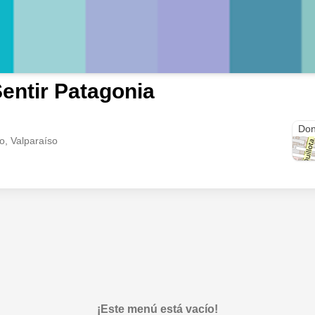
entir Patagonia
2 Nt
Don
o, Valparaíso
¡Este menú está vacío!