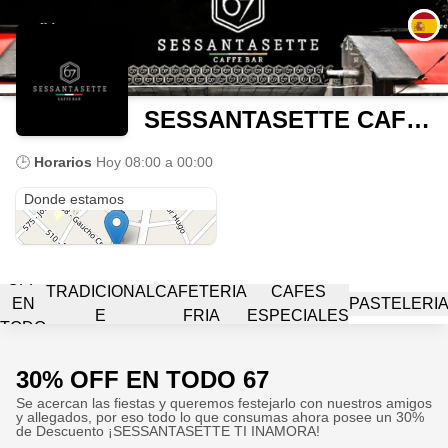
SESSANTASETTE CAFFE BAR
🕒
Horarios
Hoy
08:00 a 00:00
Gaucho Cruz 5501
Donde estamos
30%
CAFETERIA
OFF
TRADICIONAL
CAFETERIA
CAFES
EN
PASTELERI
E
FRIA
ESPECIALES
TODO
INFUSIONES
67
30% OFF EN TODO 67
Se acercan las fiestas y queremos festejarlo con nuestros amigos
y allegados, por eso todo lo que consumas ahora posee un 30%
de Descuento ¡SESSANTASETTE TI INAMORA!