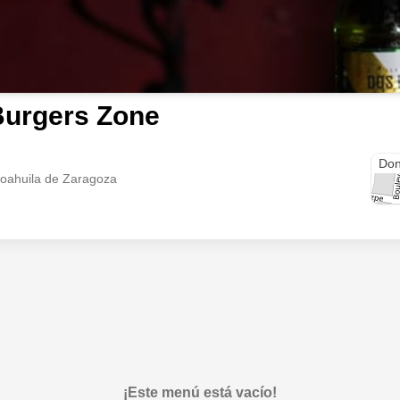
Burgers Zone
Ref
Don
Coahuila de Zaragoza
¡Este menú está vacío!