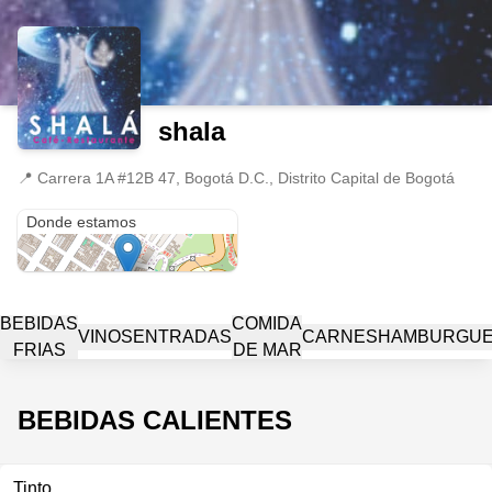
shala
📍
Carrera 1A #12B 47, Bogotá D.C., Distrito Capital de Bogotá
Carrera 1A #12B 47
Donde estamos
BEBIDAS
COMIDA
VINOS
ENTRADAS
CARNES
HAMBURGU
FRIAS
DE MAR
BEBIDAS CALIENTES
Tinto