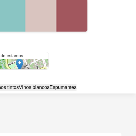
aguay 493
de estamos
os tintos
Vinos blancos
Espumantes