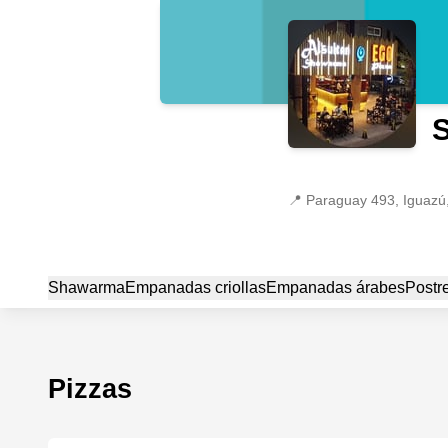
📍
Paraguay 493, Iguazú
Shawarma
Empanadas criollas
Empanadas árabes
Postr
Pizzas