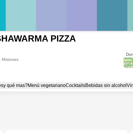
SHAWARMA PIZZA
Par
Don
, Misiones
es
y qué mas?
Menú vegetariano
Cocktails
Bebidas sin alcohol
Vin