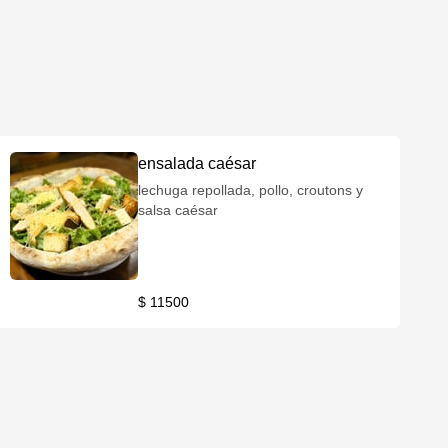
ensalada caésar
lechuga repollada, pollo, croutons y
salsa caésar
$ 11500