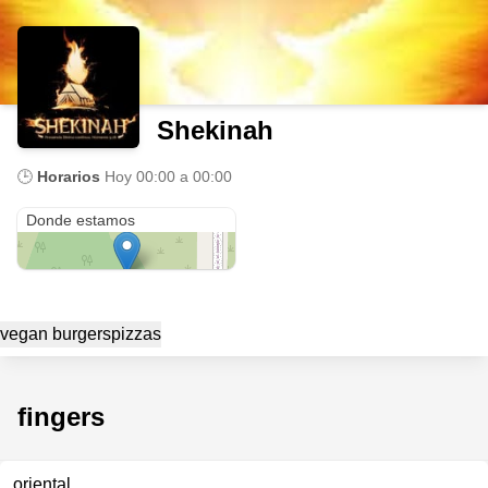
Shekinah
🕒
Horarios
Hoy
00:00 a 00:00
Salas 3180
Donde estamos
vegan burgers
pizzas
fingers
oriental