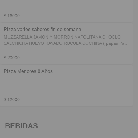
$ 16000
Pizza varios sabores fin de semana
MUZZARELLA JAMON Y MORRON NAPOLITANA CHOCLO
SALCHICHA HUEVO RAYADO RUCULA COCHINA ( papas Pay
y huevo frito) CUATRO QUESOS FUGAZZA PAPAS PAY
CALABRESA SHELTER (cheddar, panceta y verdeo)
$ 20000
VERDURAS SALTEADAS ACEITUNAS ACELGA
Pizza Menores 8 Años
$ 12000
BEBIDAS