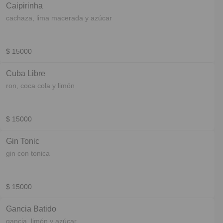
Caipirinha
cachaza, lima macerada y azúcar
$ 15000
Cuba Libre
ron, coca cola y limón
$ 15000
Gin Tonic
gin con tonica
$ 15000
Gancia Batido
gancia, limón y azúcar