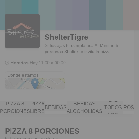
ShelterTigre
Si festejas tu cumple acá !!! Mínimo 5
personas Shelter te invita la pizza
🕒
Horarios
Hoy
11:00 a 00:00
Av. Liniers 1798
Donde estamos
TRAGOS
2X1
PIZZA 8
PIZZA
BEBIDAS
BEBIDAS
TODOS
POST
PORCIONES
LIBRE
ALCOHOLICAS
LOS
DIAS
PIZZA 8 PORCIONES
todas vienen con aceitunas