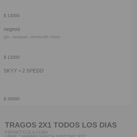
$ 13000
negroni
gin, campari, vermouth rosso
$ 12000
SKYY + 2 SPEDD
$ 30000
TRAGOS 2X1 TODOS LOS DIAS
FERNET/COLA,CUBA
LIBRE,CAMPARI,GANCIA,GINTONIC,ETC