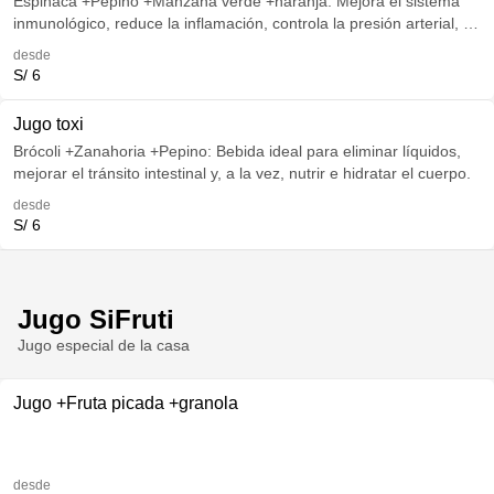
Espinaca +Pepino +Manzana verde +naranja: Mejora el sistema
inmunológico, reduce la inflamación, controla la presión arterial, el
colesterol y los niveles de azúcar.
desde
S/ 6
Jugo toxi
Brócoli +Zanahoria +Pepino: Bebida ideal para eliminar líquidos,
mejorar el tránsito intestinal y, a la vez, nutrir e hidratar el cuerpo.
desde
S/ 6
Jugo SiFruti
Jugo especial de la casa
Jugo +Fruta picada +granola
desde