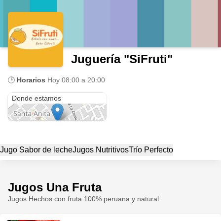
Juguería "SiFruti"
🕒
Horarios
Hoy
08:00 a 20:00
Pachacamac - Lurin - Lima - Peru
Donde estamos
Jugo Sabor de leche
Jugos Nutritivos
Trío Perfecto
Jugos Una Fruta
Jugos Hechos con fruta 100% peruana y natural.