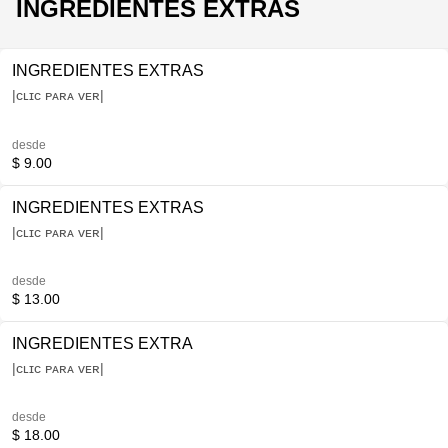
INGREDIENTES EXTRAS
INGREDIENTES EXTRAS
|ᴄʟɪᴄ ᴘᴀʀᴀ ᴠᴇʀ|
desde
$ 9.00
INGREDIENTES EXTRAS
|ᴄʟɪᴄ ᴘᴀʀᴀ ᴠᴇʀ|
desde
$ 13.00
INGREDIENTES EXTRA
|ᴄʟɪᴄ ᴘᴀʀᴀ ᴠᴇʀ|
desde
$ 18.00