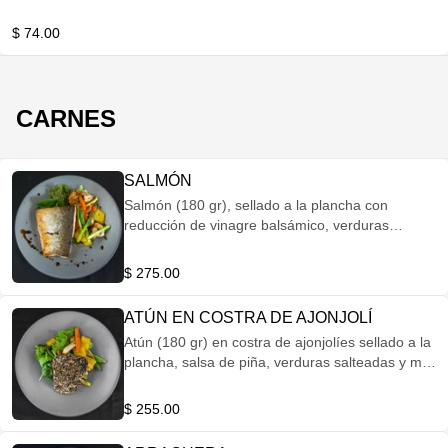
$ 74.00
CARNES
SALMÓN
Salmón (180 gr), sellado a la plancha con
reducción de vinagre balsámico, verduras
salteadas y mix de hojas de la casa.
$ 275.00
ATÚN EN COSTRA DE AJONJOLÍ
Atún (180 gr) en costra de ajonjolíes sellado a la
plancha, salsa de piña, verduras salteadas y mix
de hojas de la casa aderezado con vinagreta de
albahaca con almendras.
$ 255.00