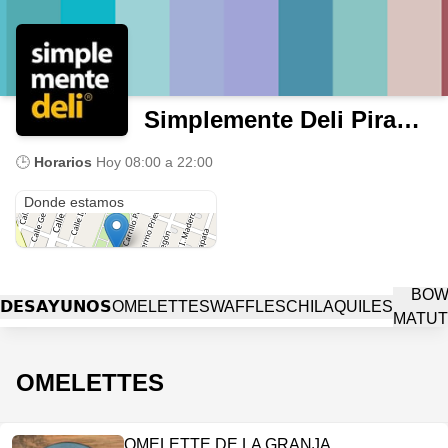
Simplemente Deli Piramide
🕒
Horarios
Hoy
08:00 a 22:00
20 de Noviembre SN-C
Donde estamos
BOW
𝗗𝗘𝗦𝗔𝗬𝗨𝗡𝗢𝗦
OMELETTES
WAFFLES
CHILAQUILES
MATUT
OMELETTES
OMELETTE DE LA GRANJA