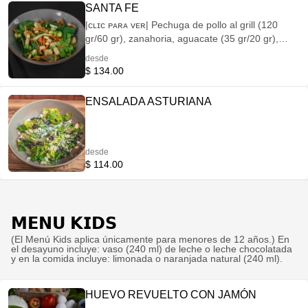
SANTA FE
|ᴄʟɪᴄ ᴘᴀʀᴀ ᴠᴇʀ| Pechuga de pollo al grill (120
gr/60 gr), zanahoria, aguacate (35 gr/20 gr),
queso gouda (60 gr/30 gr), mix de hojas de la
desde
casa y crutones (15 gr/10 gr), aderezada con
$ 134.00
vinagreta light de cilantro.
ENSALADA ASTURIANA
desde
$ 114.00
𝗠𝗘𝗡𝗨 𝗞𝗜𝗗𝗦
(El Menú Kids aplica únicamente para menores de 12 años.) En
el desayuno incluye: vaso (240 ml) de leche o leche chocolatada
y en la comida incluye: limonada o naranjada natural (240 ml).
HUEVO REVUELTO CON JAMÓN