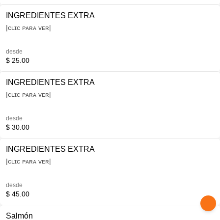
INGREDIENTES EXTRA
|ᴄʟɪᴄ ᴘᴀʀᴀ ᴠᴇʀ|
desde
$ 25.00
INGREDIENTES EXTRA
|ᴄʟɪᴄ ᴘᴀʀᴀ ᴠᴇʀ|
desde
$ 30.00
INGREDIENTES EXTRA
|ᴄʟɪᴄ ᴘᴀʀᴀ ᴠᴇʀ|
desde
$ 45.00
Salmón