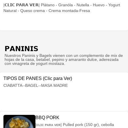
|𝗖𝗟𝗜𝗖 𝗣𝗔𝗥𝗔 𝗩𝗘𝗥| Plátano - Granóla - Nutella - Huevo - Yogurt
Natural - Queso crema - Crema montada-Fresa
𝗣𝗔𝗡𝗜𝗡𝗜𝗦
Nuestros Paninis y Bagels vienen con un complemento de mix de
hojas de la casa, betabel, pepino y amaranto dulce, aderezada
con vinagreta de yogurt mostaza.
TIPOS DE PANES (Clic para Ver)
CIABATTA--BAGEL--MASA MADRE
BBQ PORK
|ᴄʟɪᴄ ᴘᴀʀᴀ ᴠᴇʀ| Pulled pork (150 gr), cebolla