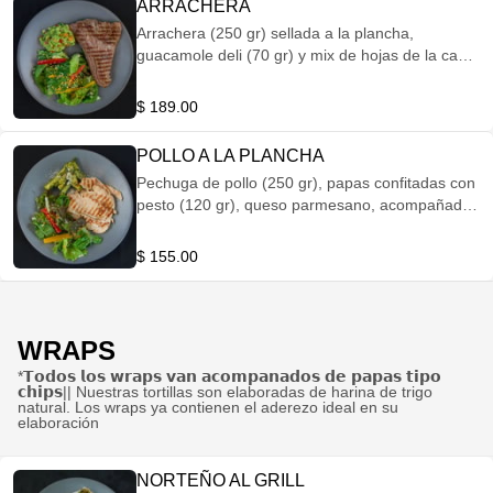
ARRACHERA
Arrachera (250 gr) sellada a la plancha,
guacamole deli (70 gr) y mix de hojas de la casa
aderezado con vinagreta de albahaca con
almendras.
$ 189.00
POLLO A LA PLANCHA
Pechuga de pollo (250 gr), papas confitadas con
pesto (120 gr), queso parmesano, acompañado
de mix de hojas de la casa, mezcla de pimientos,
aderezado con vinagreta de yogurt.
$ 155.00
WRAPS
*𝗧𝗼𝗱𝗼𝘀 𝗹𝗼𝘀 𝘄𝗿𝗮𝗽𝘀 𝘃𝗮𝗻 𝗮𝗰𝗼𝗺𝗽𝗮𝗻𝗮𝗱𝗼𝘀 𝗱𝗲 𝗽𝗮𝗽𝗮𝘀 𝘁𝗶𝗽𝗼
𝗰𝗵𝗶𝗽𝘀|| Nuestras tortillas son elaboradas de harina de trigo
natural. Los wraps ya contienen el aderezo ideal en su
elaboración
NORTEÑO AL GRILL