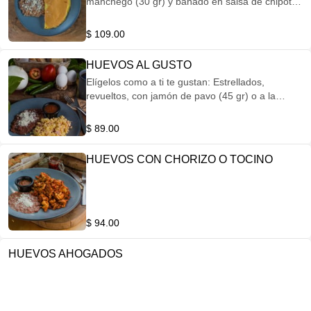
manchego (30 gr) y bañado en salsa de chipotle,
acompañado de frijoles refritos con queso
fresco.
$ 109.00
HUEVOS AL GUSTO
Elígelos como a ti te gustan: Estrellados,
revueltos, con jamón de pavo (45 gr) o a la
mexicana.
$ 89.00
HUEVOS CON CHORIZO O TOCINO
$ 94.00
HUEVOS AHOGADOS