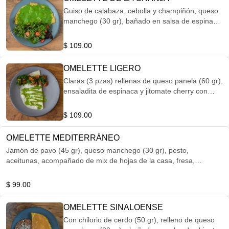
Guiso de calabaza, cebolla y champiñón, queso
manchego (30 gr), bañado en salsa de espinaca,
acompañado de mix de hojas de la casa, fresa,
manzana verde y amaranto, aderezada con
$ 109.00
vinagreta de arándano y piloncillo.
OMELETTE LIGERO
Claras (3 pzas) rellenas de queso panela (60 gr),
ensaladita de espinaca y jitomate cherry con
aderezo light.
$ 109.00
OMELETTE MEDITERRÁNEO
Jamón de pavo (45 gr), queso manchego (30 gr), pesto,
aceitunas, acompañado de mix de hojas de la casa, fresa,
manzana y amaranto, aderezada con vinagreta de arándano y
piloncillo.
$ 99.00
OMELETTE SINALOENSE
Con chilorio de cerdo (50 gr), relleno de queso