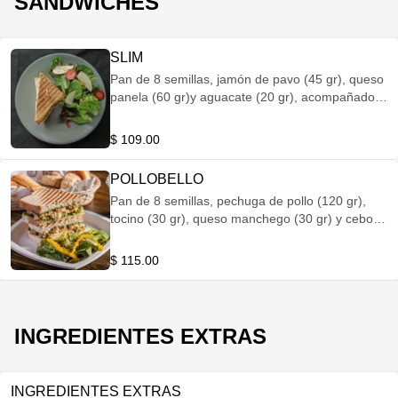
SÁNDWICHES
SLIM
Pan de 8 semillas, jamón de pavo (45 gr), queso
panela (60 gr)y aguacate (20 gr), acompañado
de mix de hojas de la casa, fresa, manzana y
amaranto, aderezada con vinagreta de arándano
$ 109.00
y piloncillo.
POLLOBELLO
Pan de 8 semillas, pechuga de pollo (120 gr),
tocino (30 gr), queso manchego (30 gr) y cebolla
morada, acompañado de mix de hojas de la
casa, fresa, manzana y amaranto, aderezada
$ 115.00
con vinagreta de arándano y piloncillo
INGREDIENTES EXTRAS
INGREDIENTES EXTRAS