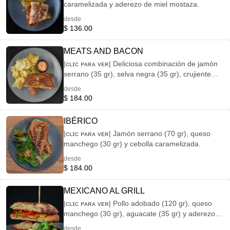
caramelizada y aderezo de miel mostaza.
desde
$ 136.00
MEATS AND BACON
|ᴄʟɪᴄ ᴘᴀʀᴀ ᴠᴇʀ| Deliciosa combinación de jamón
serrano (35 gr), selva negra (35 gr), crujiente
tocino (35 gr) gratinado con queso gouda (30
desde
gr), aderezo de hierbas finas, acompañado de
$ 184.00
papas tipo chips.
IBÉRICO
|ᴄʟɪᴄ ᴘᴀʀᴀ ᴠᴇʀ| Jamón serrano (70 gr), queso
manchego (30 gr) y cebolla caramelizada.
desde
$ 184.00
MEXICANO AL GRILL
|ᴄʟɪᴄ ᴘᴀʀᴀ ᴠᴇʀ| Pollo adobado (120 gr), queso
manchego (30 gr), aguacate (35 gr) y aderezo
de hierbas finas.
desde