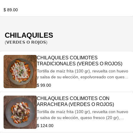
$ 89.00
CHILAQUILES
(𝗩𝗘𝗥𝗗𝗘𝗦 𝗢 𝗥𝗢𝗝𝗢𝗦)
CHILAQUILES COLIMOTES
TRADICIONALES (VERDES O ROJOS)
Tortilla de maíz frita (100 gr), revuelta con huevo
y salsa de su elección, espolvoreado con queso
fresco (20 gr), crema, cebolla morada y cilantro.
$ 99.00
CHILAQUILES COLIMOTES CON
ARRACHERA (VERDES O ROJOS)
Tortilla de maíz frita (100 gr), revuelta con huevo
y salsa de su elección, queso fresco (20 gr),
crema, cebolla morada y cilantro con montado
$ 124.00
de arrachera.