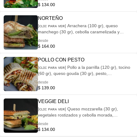
$ 134.00
NORTEÑO
|ᴄʟɪᴄ ᴘᴀʀᴀ ᴠᴇʀ| Arrachera (100 gr), queso
manchego (30 gr), cebolla caramelizada y
aguacate (35 gr).
desde
$ 164.00
POLLO CON PESTO
|ᴄʟɪᴄ ᴘᴀʀᴀ ᴠᴇʀ| Pollo a la parrilla (120 gr), tocino
(60 gr), queso gouda (30 gr), pesto,
acompañada de un mix de hojas de la casa,
desde
pimientos y aderezo de cacahuate.
$ 139.00
VEGGIE DELI
|ᴄʟɪᴄ ᴘᴀʀᴀ ᴠᴇʀ| Queso mozzarella (30 gr),
vegetales rostizados y cebolla morada,
acompañada de un mix de hojas de la casa,
desde
pimientos y aderezo de cacahuate.
$ 134.00