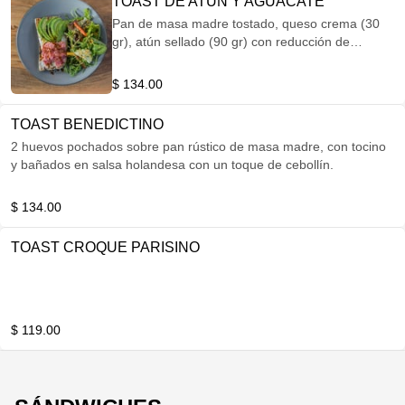
TOAST DE ATÚN Y AGUACATE
Pan de masa madre tostado, queso crema (30
gr), atún sellado (90 gr) con reducción de
vinagres, aguacate (50 gr) y ajonjolí,
acompañado de mix de hojas de la casa, pepino,
$ 134.00
combinación de pimientos y amaranto dulce con
aderezo de cacahuate.
TOAST BENEDICTINO
2 huevos pochados sobre pan rústico de masa madre, con tocino
y bañados en salsa holandesa con un toque de cebollín.
$ 134.00
TOAST CROQUE PARISINO
$ 119.00