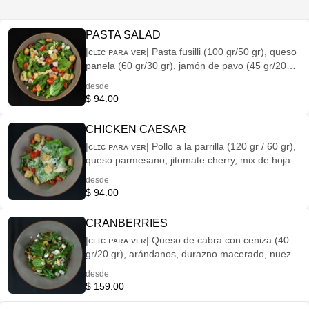
PASTA SALAD
|ᴄʟɪᴄ ᴘᴀʀᴀ ᴠᴇʀ| Pasta fusilli (100 gr/50 gr), queso
panela (60 gr/30 gr), jamón de pavo (45 gr/20
gr), jitomate cherry, aguacate (35 gr/20 gr),
desde
aceituna negra, mix de hojas de la casa y
$ 94.00
crutones (15 gr/10 gr), aderezada con vinagreta
de albahaca con almendras.
CHICKEN CAESAR
|ᴄʟɪᴄ ᴘᴀʀᴀ ᴠᴇʀ| Pollo a la parrilla (120 gr / 60 gr),
queso parmesano, jitomate cherry, mix de hojas
de la casa y crutones (15 gr/10 gr), mezcladas
desde
con aderezo caesar.
$ 94.00
CRANBERRIES
|ᴄʟɪᴄ ᴘᴀʀᴀ ᴠᴇʀ| Queso de cabra con ceniza (40
gr/20 gr), arándanos, durazno macerado, nuez
de la india (20 gr/10 gr), almendra tostada (20
desde
gr/10 gr), sobre una base de espinaca,
$ 159.00
aderezada con vinagreta de balsámico con miel.