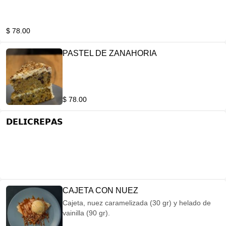
$ 78.00
PASTEL DE ZANAHORIA
$ 78.00
𝗗𝗘𝗟𝗜𝗖𝗥𝗘𝗣𝗔𝗦
CAJETA CON NUEZ
Cajeta, nuez caramelizada (30 gr) y helado de
vainilla (90 gr).