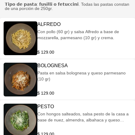
𝗧𝗶𝗽𝗼 𝗱𝗲 𝗽𝗮𝘀𝘁𝗮: 𝗳𝘂𝘀𝗶𝗹𝗹𝗶 𝗼 𝗳𝗲𝘁𝘂𝗰𝗰𝗶𝗻𝗶. Todas las pastas constan
de una porción de 250gr.
ALFREDO
Con pollo (60 gr) y salsa Alfredo a base de
mozzarella, parmesano (10 gr) y crema.
$ 129.00
BOLOGNESA
Pasta en salsa bolognesa y queso parmesano
(10 gr)
$ 129.00
PESTO
Con hongos salteados, salsa pesto de la casa a
base de nuez, almendra, albahaca y queso
parmesano (10 gr).
$ 129.00