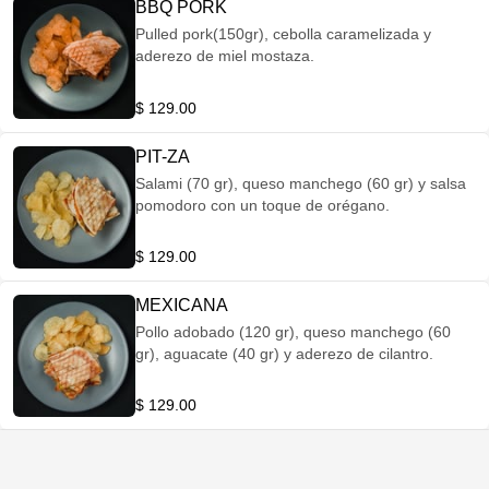
BBQ PORK
Pulled pork(150gr), cebolla caramelizada y
aderezo de miel mostaza.
$ 129.00
PIT-ZA
Salami (70 gr), queso manchego (60 gr) y salsa
pomodoro con un toque de orégano.
$ 129.00
MEXICANA
Pollo adobado (120 gr), queso manchego (60
gr), aguacate (40 gr) y aderezo de cilantro.
$ 129.00