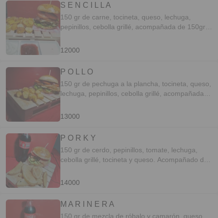
S E N C I L L A
150 gr de carne, tocineta, queso, lechuga,
pepinillos, cebolla grillé, acompañada de 150gr
de papa criolla.
12000
P O L L O
150 gr de pechuga a la plancha, tocineta, queso,
lechuga, pepinillos, cebolla grillé, acompañada
de 150gr de papa criolla.
13000
P O R K Y
150 gr de cerdo, pepinillos, tomate, lechuga,
cebolla grillé, tocineta y queso. Acompañado de
papas rústicas
14000
M A R I N E R A
150 gr de mezcla de róbalo y camarón, queso