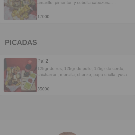
amarillo, pimentón y cebolla cabezona.
Acompañado de papita criolla.
17000
PICADAS
Pa' 2
125gr de res, 125gr de pollo, 125gr de cerdo,
chicharrón, morcilla, chorizo, papa criolla, yuca,
maduro, mazorca y arepa santandereana.
35000