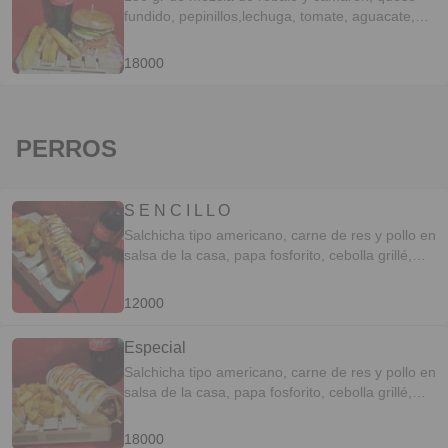
fundido, pepinillos,lechuga, tomate, aguacate,
cebolla roja acompañada de 100 gr de chips de
plátano.
18000
PERROS
S E N C I L L O
Salchicha tipo americano, carne de res y pollo en
salsa de la casa, papa fosforito, cebolla grillé,
tocineta y queso fundido. Acompañado de papas
rústicas
12000
Especial
Salchicha tipo americano, carne de res y pollo en
salsa de la casa, papa fosforito, cebolla grillé,
tocineta y queso fundido. Acompañado de
papitas criollas
18000