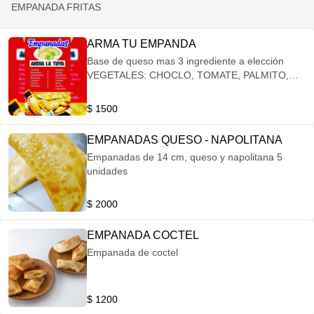
EMPANADA FRITAS
ARMA TU EMPANDA
Base de queso mas 3 ingrediente a elección
VEGETALES: CHOCLO, TOMATE, PALMITO,
PIMENTÓN, CEBOLLA, ACEITUNAS,
CHAMPIÑÓN. CARNES: CHURRASCO,
$ 1500
LOMITO, POLLO, JAMÓN, SALAME,
SALCHICHA, CHORICILLO, TOCINO.
EMPANADAS QUESO - NAPOLITANA
Empanadas de 14 cm, queso y napolitana 5
unidades
$ 2000
EMPANADA COCTEL
Empanada de coctel
$ 1200