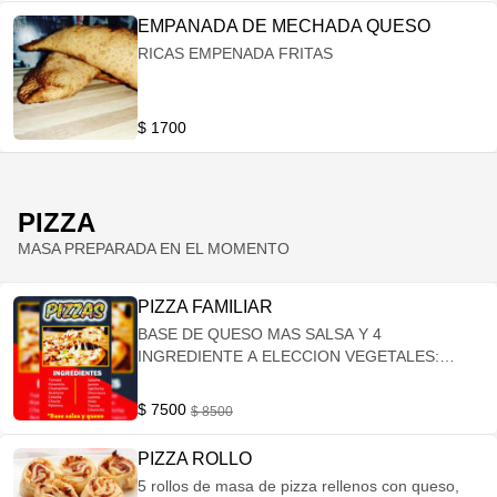
EMPANADA DE MECHADA QUESO
RICAS EMPENADA FRITAS
$ 1700
PIZZA
MASA PREPARADA EN EL MOMENTO
PIZZA FAMILIAR
BASE DE QUESO MAS SALSA Y 4
INGREDIENTE A ELECCION VEGETALES:
CHOCLO, TOMATE, PALMITO, PIMENTÓN,
CEBOLLA, ACEITUNAS, CHAMPIÑÓN.
$ 7500
$ 8500
CARNES: CHURRASCO, LOMITO, POLLO,
JAMÓN, SALAME, SALCHICHA, CHORICILLO,
PIZZA ROLLO
TOCINO.
5 rollos de masa de pizza rellenos con queso,