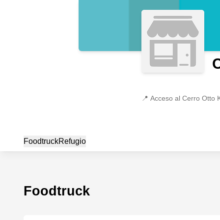
C
📍
Acceso al Cerro Otto 
Foodtruck
Refugio
Foodtruck