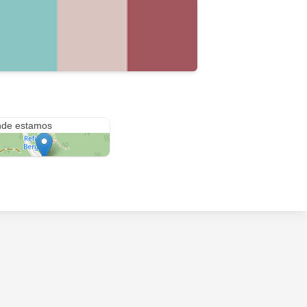
so al Cerro Otto KM6
de estamos