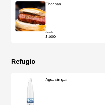
Choripan
desde
$ 1000
Refugio
Agua sin gas