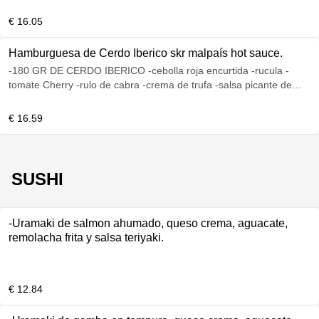
papas
€ 16.05
Hamburguesa de Cerdo Iberico skr malpaís hot sauce.
-180 GR DE CERDO IBERICO -cebolla roja encurtida -rucula -
tomate Cherry -rulo de cabra -crema de trufa -salsa picante de
mango `` malpaís hot sauce´´ y mayonesa de ajo negro
€ 16.59
SUSHI
-Uramaki de salmon ahumado, queso crema, aguacate,
remolacha frita y salsa teriyaki.
€ 12.84