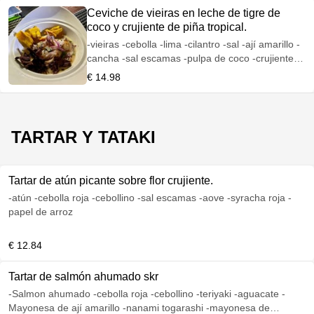
Ceviche de vieiras en leche de tigre de
coco y crujiente de piña tropical.
-vieiras -cebolla -lima -cilantro -sal -ají amarillo -
cancha -sal escamas -pulpa de coco -crujiente
de piña tropical -jugo de lima -leche de tigre
€ 14.98
TARTAR Y TATAKI
Tartar de atún picante sobre flor crujiente.
-atún -cebolla roja -cebollino -sal escamas -aove -syracha roja -
papel de arroz
€ 12.84
Tartar de salmón ahumado skr
-Salmon ahumado -cebolla roja -cebollino -teriyaki -aguacate -
Mayonesa de ají amarillo -nanami togarashi -mayonesa de