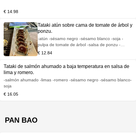
syracha
€ 14.98
Tataki atún sobre cama de tomate de árbol y
ponzu.
-atún -sésamo negro -sésamo blanco -soja -
pulpa de tomate de árbol -salsa de ponzu -
cebollino
€ 12.84
Tataki de salmón ahumado a baja temperatura en salsa de
lima y romero.
-salmón ahumado -limas -romero -sésamo negro -sésamo blanco-
soja
€ 16.05
PAN BAO