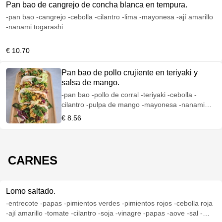
Pan bao de cangrejo de concha blanca en tempura.
-pan bao -cangrejo -cebolla -cilantro -lima -mayonesa -ají amarillo
-nanami togarashi
€ 10.70
Pan bao de pollo crujiente en teriyaki y
salsa de mango.
-pan bao -pollo de corral -teriyaki -cebolla -
cilantro -pulpa de mango -mayonesa -nanami
togarashi
€ 8.56
CARNES
Lomo saltado.
-entrecote -papas -pimientos verdes -pimientos rojos -cebolla roja
-ají amarillo -tomate -cilantro -soja -vinagre -papas -aove -sal -