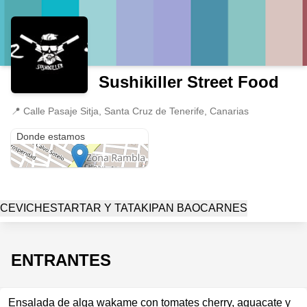
Sushikiller Street Food
📍
Calle Pasaje Sitja, Santa Cruz de Tenerife, Canarias
Calle Pasaje Sitja
Donde estamos
CEVICHES
TARTAR Y TATAKI
PAN BAO
CARNES
ENTRANTES
Ensalada de alga wakame con tomates cherry, aguacate y