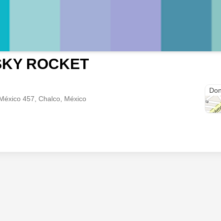
SKY ROCKET
Don
México 457, Chalco, México