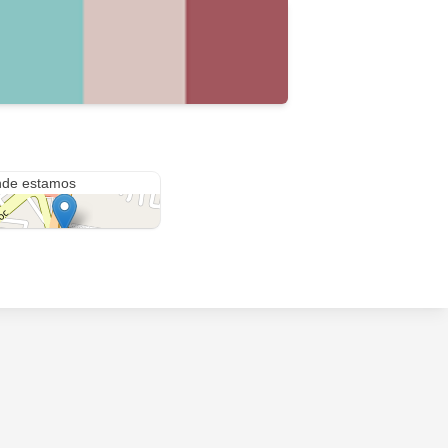
Carr Federal Cuautla-México 457
de estamos