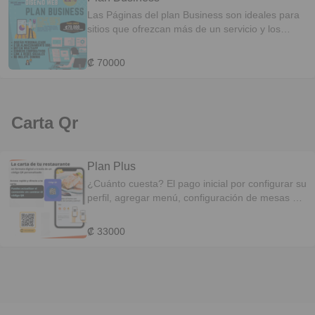
Las Páginas del plan Business son ideales para
sitios que ofrezcan más de un servicio y los
clientes requieran un presupuesto más
detallado. Ideal para marcas con mayor tiempo y
₡ 70000
presencia en Redes Sociales. / esta versión
incluye productos para que tus clientes puedan
pagar online.
Carta Qr
Plan Plus
¿Cuánto cuesta? El pago inicial por configurar su
perfil, agregar menú, configuración de mesas y
sus respectivos códigos QR, distancia de envíos
y precios es de $33.000 (Plan Lite) junto con
₡ 33000
esto obtendrás UN MES GRATIS del Plan Plus y
así descubrirás si es para tu negocio o no, de
serlo deberás cancelar $9.000 o $13.000 cada
mes dependiendo del Plan que prefieras.
CLP$$9.000 / mes ANUAL $70.000 / AHORRAS
38.000 Menú Digital QR Fotos y Alergenos