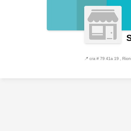
📍
cra # 79 41a 19 , Rion