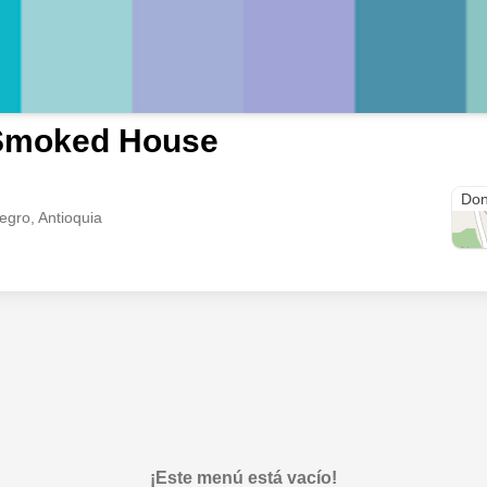
Smoked House
cra 
Don
egro, Antioquia
¡Este menú está vacío!