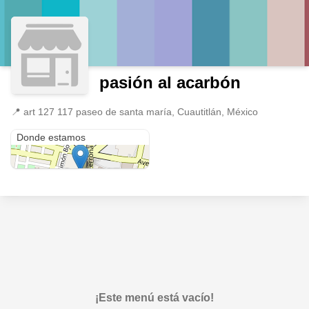
pasión al acarbón
📍
art 127 117 paseo de santa maría, Cuautitlán, México
art 127 117 paseo de santa maría
Donde estamos
¡Este menú está vacío!