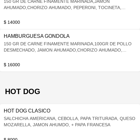
150 GR DE CARNE FINAMENTE MARINADA,JAMON
AHUMADO,CHORIZO AHUMADO, PEPERONI, TOCINETA,
QUESO CHEDDAR , QUESO MOZARELLA,
VEGETALES(TOMATE MILANO, LECHUGA , CEBOLLA A LA
$ 14000
PARRILLA, CHAMPIÑONES SALTEADOS ) + PAPAS FRANCESAS
HAMBURGUESA GONDOLA
150 GR DE CARNE FINAMENTE MARINADA,100GR DE POLLO
DESMECHADO, JAMON AHUMADO,CHORIZO AHUMADO,
PEPERONI, TOCINETA, QUESO CHEDDAR , QUESO
MOZARELLA, VEGETALES(TOMATE MILANO, LECHUGA ,
$ 16000
CEBOLLA A LA PARRILLA, CHAMPIÑONES SALTEADOS ) +
PAPAS FRANCESAS
HOT DOG
HOT DOG CLASICO
SALCHICHA AMERICANA, CEBOLLA, PAPA TRITURADA, QUESO
MOZARELLA, JAMON AHUMDO, + PAPA FRANCESA
$ 8000