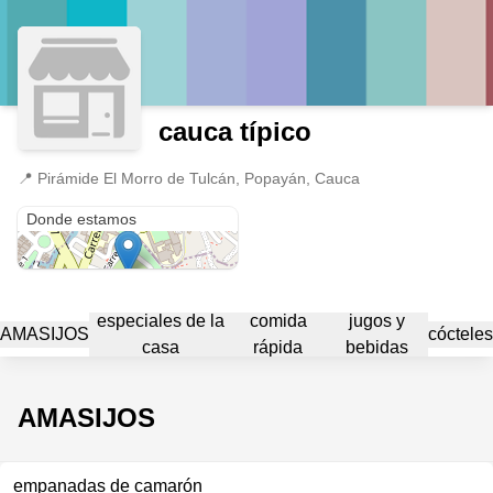
cauca típico
📍
Pirámide El Morro de Tulcán, Popayán, Cauca
Pirámide El Morro de Tulcán
Donde estamos
especiales de la
comida
jugos y
AMASIJOS
cóctele
casa
rápida
bebidas
AMASIJOS
empanadas de camarón