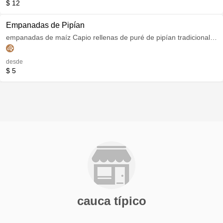
$ 12
Empanadas de Pipían
empanadas de maíz Capio rellenas de puré de pipían tradicional a
base de papa colorada, maní, comino, cebolla y ajó;
acompañadas de ají de maní.
desde
$ 5
cauca típico