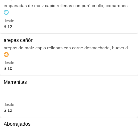
empanadas de maíz capio rellenas con puré criollo, camarones y
sofrito del pacifico. acompañado de ají de tomate.
desde
$ 12
arepas cañón
arepas de maíz capio rellenas con carne desmechada, huevo de
codorniz y chicharrón de cerdo; acompañado con ají de tomate.
desde
$ 10
Marranitas
desde
$ 12
Aborrajados