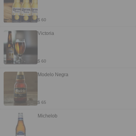
$ 60
Victoria
$ 60
Modelo Negra
$ 65
Michelob