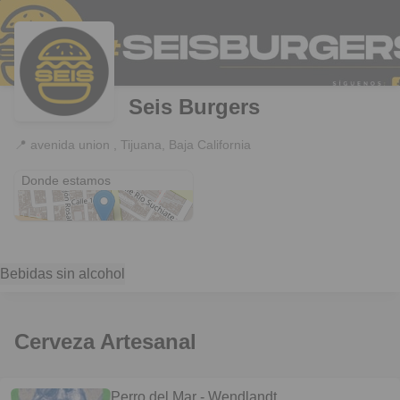
Seis Burgers
📍
avenida union , Tijuana, Baja California
avenida union
Donde estamos
Bebidas sin alcohol
Cerveza Artesanal
Perro del Mar - Wendlandt