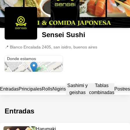
Sensei Sushi
📍
Blanco Encalada 2405, san isidro, buenos aires
Blanco Encalada 2405
Donde estamos
Sashimi y
Tablas
Entradas
Principales
Rolls
Nigiris
Postres
geishas
combinadas
Entradas
Harumaki