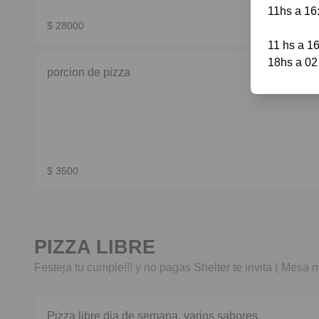
11hs a 16:
$ 28000
11 hs a 16 
18hs a 02
porcion de pizza
$ 3500
PIZZA LIBRE
Festeja tu cumple!!! y no pagas Shelter te invita ( Mesa
Pizza libre dia de semana, varios sabores