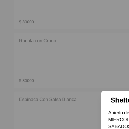
$ 30000
Rucula con Crudo
$ 30000
Shelt
Espinaca Con Salsa Blanca
Abierto 
MIERCOLE
SABADOS