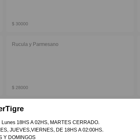
$ 30000
Rucula y Parmesano
$ 28000
erTigre
Grande 1/2 y 1/2
de Lunes 18HS A 02HS, MARTES CERRADO.

S, JUEVES,VIERNES, DE 18HS A 02:00HS.

 Y DOMINGOS
