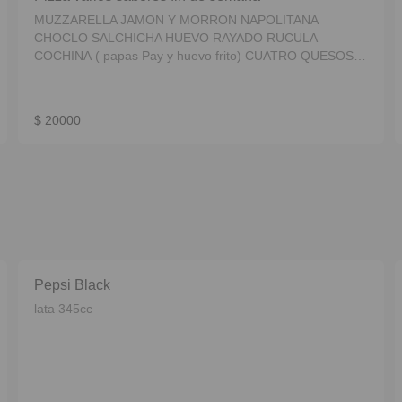
MUZZARELLA JAMON Y MORRON NAPOLITANA
CHOCLO SALCHICHA HUEVO RAYADO RUCULA
COCHINA ( papas Pay y huevo frito) CUATRO QUESOS
FUGAZZA PAPAS PAY CALABRESA SHELTER (cheddar,
panceta y verdeo) VERDURAS SALTEADAS ACEITUNAS
ACELGA
$ 20000
Pepsi Black
lata 345cc