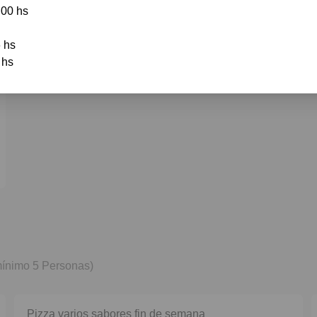
00 hs

$ 30000
hs  

 hs 
 mínimo 5 Personas)
Pizza varios sabores fin de semana