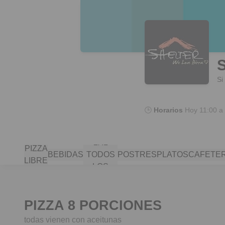
S
Si
🕒
Horarios
Hoy
11:00 a
TRAGOS
2X1
PIZZA
BEBIDAS
TODOS
POSTRES
PLATOS
CAFETER
LIBRE
LOS
DIAS
PIZZA 8 PORCIONES
todas vienen con aceitunas