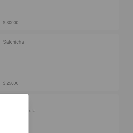
$ 30000
Salchicha
$ 25000
Rucula
Rúcula Muzarella