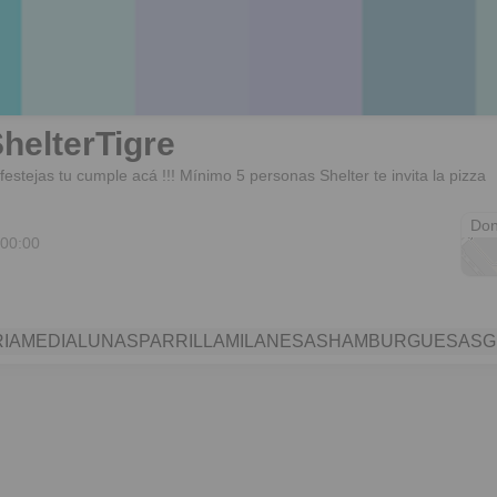
helterTigre
 festejas tu cumple acá !!! Mínimo 5 personas Shelter te invita la pizza
Av. 
Don
 00:00
IA
MEDIALUNAS
PARRILLA
MILANESAS
HAMBURGUESAS
G